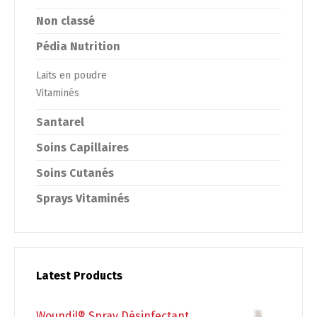
Switch The Language
Non classé
Pédia Nutrition
Français
English
Laits en poudre
Vitaminés
Santarel
Soins Capillaires
Soins Cutanés
Sprays Vitaminés
Latest Products
Woundil® Spray Désinfectant