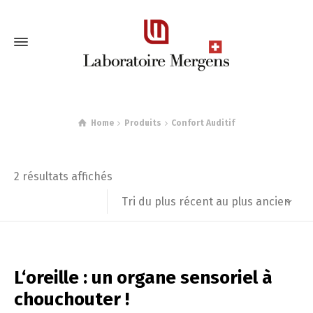
Home
Produits
Confort Auditif
Trié
2 résultats affichés
du
Tri du plus récent au plus ancien
plus
récent
L‘oreille : un organe sensoriel à
au
chouchouter !
plus